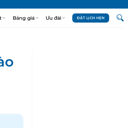
t
Bảng giá
Ưu đãi
ĐẶT LỊCH HẸN
ào