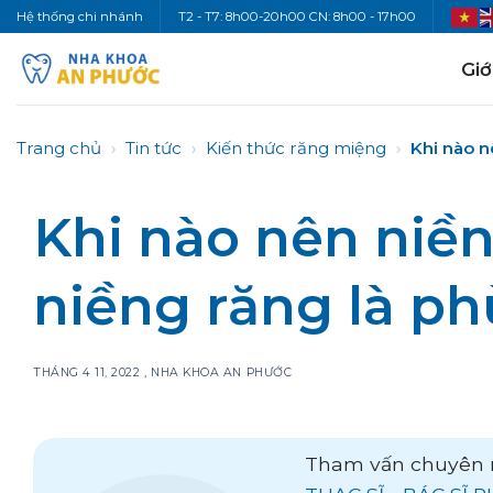
Bỏ
Hệ thống chi nhánh
T2 - T7: 8h00-20h00 CN: 8h00 - 17h00
qua
nội
Giớ
dung
Trang chủ
›
Tin tức
›
Kiến thức răng miệng
›
Khi nào n
Khi nào nên niền
niềng răng là p
THÁNG 4 11, 2022
,
NHA KHOA AN PHƯỚC
Tham vấn chuyên 