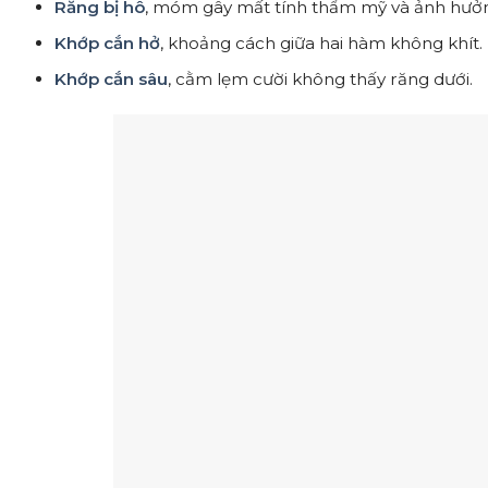
Răng bị hô
, móm gây mất tính thẩm mỹ và ảnh hưở
Khớp cắn hở
, khoảng cách giữa hai hàm không khít.
Khớp cắn sâu
, cằm lẹm cười không thấy răng dưới.