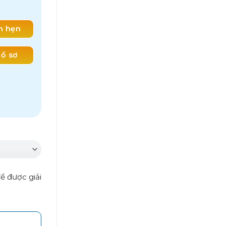
ch hẹn
ồ sơ
ể được giải