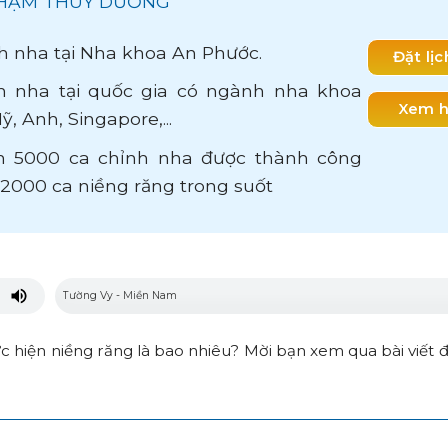
 PHẠM THUỲ DƯƠNG
h nha tại Nha khoa An Phước.
Đặt lị
 nha tại quốc gia có ngành nha khoa
Xem h
ỹ, Anh, Singapore,...
 5000 ca chỉnh nha được thành công
n 2000 ca niềng răng trong suốt
c hiện niềng răng là bao nhiêu? Mời bạn xem qua bài viết đ