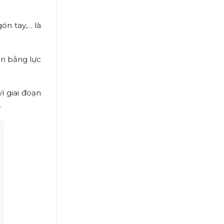
ón tay,… là
ân bằng lực
ì giai đoạn
.