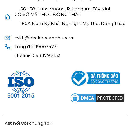
56 - 58 Hùng Vương, P. Long An, Tây Ninh
CƠ SỞ MỸ THO - ĐỒNG THÁP
150A Nam Kỳ Khởi Nghĩa, P. Mỹ Tho, Đồng Tháp
cskh@nhakhoaanphuoc.vn
Tổng đài:
19003423
Hotline:
093 179 2133
Kết nối với chúng tôi: