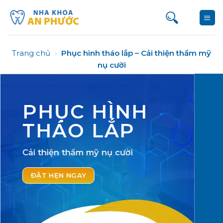
Bỏ
qua
nội
dung
Trang chủ
›
Phục hình tháo lắp – Cải thiện thẩm mỹ
nụ cười
PHỤC HÌNH
THÁO LẮP
Cải thiện thẩm mỹ nụ cười
ĐẶT HẸN NGAY