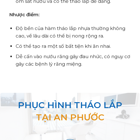
Cải
ôm sát nướu và có thể tháo lắp dễ dàng.
Kíc
Nhược điểm:
khá
Độ bền của hàm tháo lắp nhựa thường không
Như
cao, về lâu dài có thể bị nong rộng ra.
Có thể tạo ra một số bất tiện khi ăn nhai.
Có 
khó
Dễ cấn vào nướu răng gây đau nhức, có nguy cơ
răn
gây các bệnh lý răng miệng.
PHỤC HÌNH THÁO LẮP
TẠI AN PHƯỚC