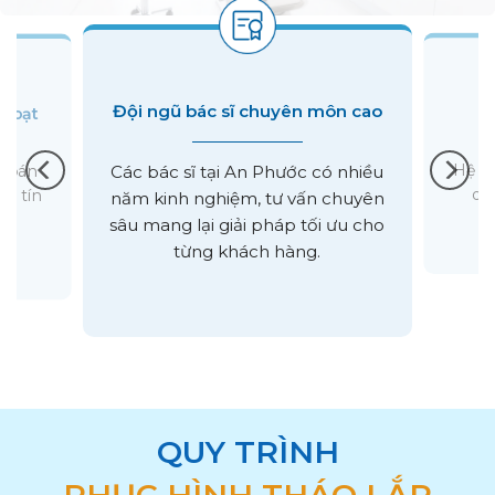
Đội ngũ bác sĩ chuyên môn cao
 hoạt
Hệ th
 toán
Các bác sĩ tại An Phước có nhiều
dụn
hẻ tín
năm kinh nghiệm, tư vấn chuyên
sâu mang lại giải pháp tối ưu cho
từng khách hàng.
QUY TRÌNH