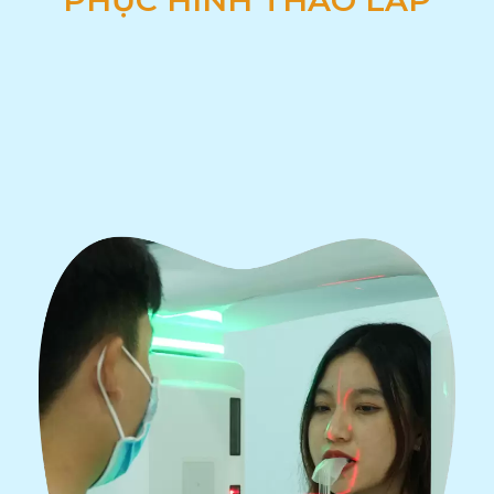
PHỤC HÌNH THÁO LẮP