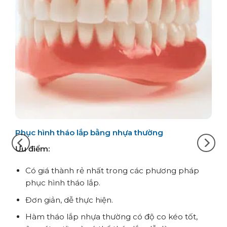
Phục hình tháo lắp bằng nhựa thường
Phụ
Ưu điểm:
Ưu 
Có giá thành rẻ nhất trong các phương pháp
Hàm
phục hình tháo lắp.
chắ
ê
Đơn giản, dễ thực hiện.
Có 
Hàm tháo lắp nhựa thường có độ co kéo tốt,