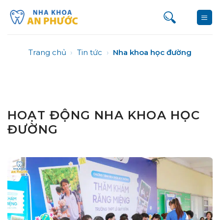
Bỏ
qua
nội
dung
Trang chủ
›
Tin tức
›
Nha khoa học đường
HOẠT ĐỘNG NHA KHOA HỌC
ĐƯỜNG