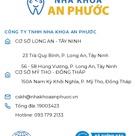
CÔNG TY TNHH NHA KHOA AN PHƯỚC
CƠ SỞ LONG AN - TÂY NINH
23 Trà Quý Bình, P. Long An, Tây Ninh
56 - 58 Hùng Vương, P. Long An, Tây Ninh
CƠ SỞ MỸ THO - ĐỒNG THÁP
150A Nam Kỳ Khởi Nghĩa, P. Mỹ Tho, Đồng Tháp
cskh@nhakhoaanphuoc.vn
Tổng đài:
19003423
Hotline:
093 179 2133