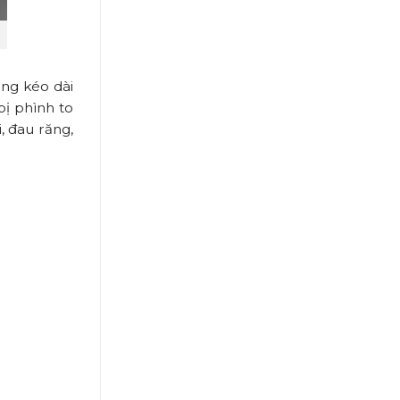
ng kéo dài
bị phình to
, đau răng,