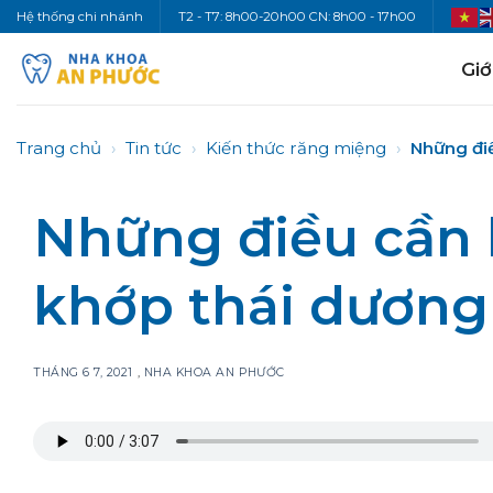
Bỏ
Hệ thống chi nhánh
T2 - T7: 8h00-20h00 CN: 8h00 - 17h00
qua
nội
Giớ
dung
Trang chủ
›
Tin tức
›
Kiến thức răng miệng
›
Những điề
Những điều cần 
khớp thái dươn
THÁNG 6 7, 2021
,
NHA KHOA AN PHƯỚC