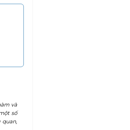
hàm và
một số
 quan,