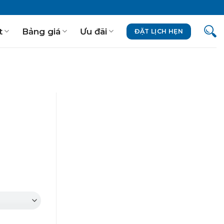
t
Bảng giá
Ưu đãi
ĐẶT LỊCH HẸN