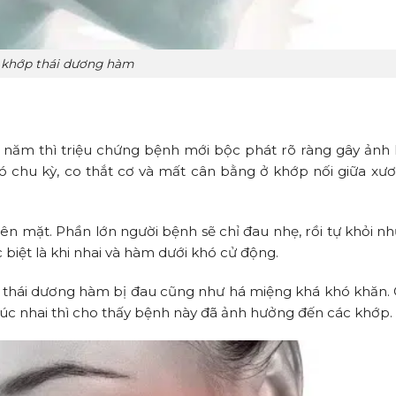
khớp thái dương hàm
i năm thì triệu chứng bệnh mới bộc phát rõ ràng gây ản
 chu kỳ, co thắt cơ và mất cân bằng ở khớp nối giữa xư
 mặt. Phần lớn người bệnh sẽ chỉ đau nhẹ, rồi tự khỏi nh
c biệt là khi nhai và hàm dưới khó cử động.
p thái dương hàm bị đau cũng như há miệng khá khó khăn.
 lúc nhai thì cho thấy bệnh này đã ảnh hưởng đến các khớp.