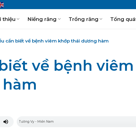
i thiệu
Niềng răng
Trồng răng
Tổng quá
u cần biết về bệnh viêm khớp thái dương hàm
biết về bệnh viêm
g hàm