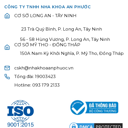
CÔNG TY TNHH NHA KHOA AN PHƯỚC
CƠ SỞ LONG AN - TÂY NINH
23 Trà Quý Bình, P. Long An, Tây Ninh
56 - 58 Hùng Vương, P. Long An, Tây Ninh
CƠ SỞ MỸ THO - ĐỒNG THÁP
150A Nam Kỳ Khởi Nghĩa, P. Mỹ Tho, Đồng Tháp
cskh@nhakhoaanphuoc.vn
Tổng đài:
19003423
Hotline:
093 179 2133