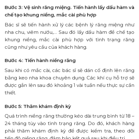
Bước 3: Vệ sinh răng miệng. Tiến hành lấy dấu hàm và
chế tạo khung niềng, mắc cài phù hợp
Bác sĩ sẽ tiến hành xử lý các bệnh lý răng miệng như
nha chu, viêm nướu,… Sau đó lấy dấu hàm để chế tạo
khung niềng, mắc cài phù hợp với tình trạng răng
cũng như yêu cầu của khách hàng.
Bước 4: Tiến hành niềng răng
Sau khi có mắc cài, các bác sĩ sẽ dán cố định lên răng
bằng keo nha khoa chuyên dụng. Các khí cụ hỗ trợ sẽ
được gắn lên sau đó khoảng 1 vài tuần nếu thực sự cần
thiết.
Bước 5: Thăm khám định kỳ
Quá trình niềng răng thường kéo dài trung bình từ 18 –
24 tháng tùy vào tình trạng răng. Do đó, khách hàng
phải thăm khám định kỳ để được kiểm tra, theo dõi
tiến độ niềng răng, đảm bảo kết quả sau khi điều trị.