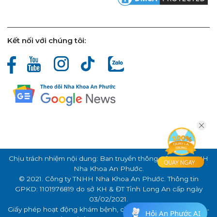
Kết nối với chúng tôi:
Chịu trách nhiệm nội dung: Ban truyền thông Công ty TNHH
Nha Khoa An Phước.
© 2021. Công ty TNHH Nha Khoa An Phước. Thông tin
GPKD: 1101976819 do sở KH & ĐT Tỉnh Long An cấp ngày
03/02/2021.
Giấy phép hoạt động khám bệnh, chữa bệnh số: 000341/LA -
Hỏi An Phước AI