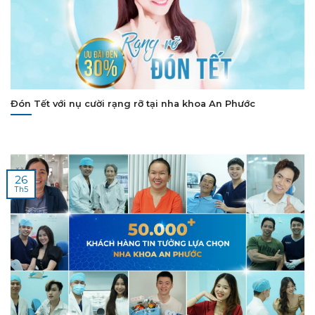
Đón Tết với nụ cười rạng rỡ tại nha khoa An Phước
26
Th5