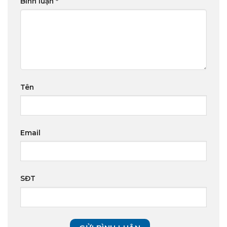
Bình luận
*
Tên
Email
SĐT