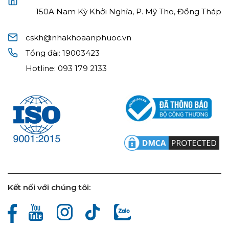
150A Nam Kỳ Khởi Nghĩa, P. Mỹ Tho, Đồng Tháp
cskh@nhakhoaanphuoc.vn
Tổng đài:
19003423
Hotline:
093 179 2133
Kết nối với chúng tôi: