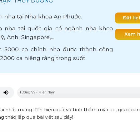
 PHẠM THUỲ DƯƠNG
h nha tại Nha khoa An Phước.
Đặt lị
 nha tại quốc gia có ngành nha khoa
Xem h
ỹ, Anh, Singapore,...
 5000 ca chỉnh nha được thành công
n 2000 ca niềng răng trong suốt
i nhất mang đến hiệu quả và tính thẩm mỹ cao, giúp bạn
 tháo lắp qua bài viết sau đây!