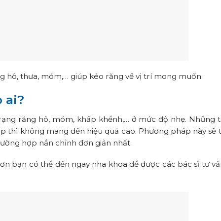
ng hô, thưa, móm,… giúp kéo răng về vị trí mong muốn.
 ai?
h trạng răng hô, móm, khấp khểnh,… ở mức độ nhẹ. Những 
ạp thì không mang đến hiệu quả cao. Phương pháp này sẽ 
trường hợp nắn chỉnh đơn giản nhất.
ơn bạn có thể đến ngay nha khoa để được các bác sĩ tư vấ