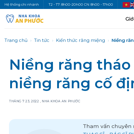
Bỏ
Hệ thống chi nhánh
T2 - T7: 8h00-20h00 CN: 8h00 - 17h00
qua
nội
Giớ
dung
Trang chủ
›
Tin tức
›
Kiến thức răng miệng
›
Niềng răng
Niềng răng tháo l
niềng răng cố đ
THÁNG 7 23, 2022
,
NHA KHOA AN PHƯỚC
Tham vấn chuyên 