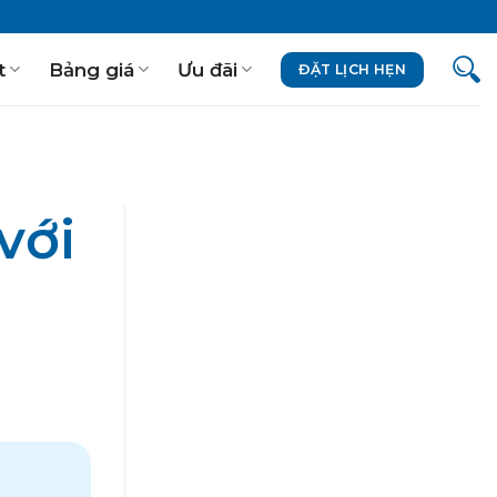
t
Bảng giá
Ưu đãi
ĐẶT LỊCH HẸN
với