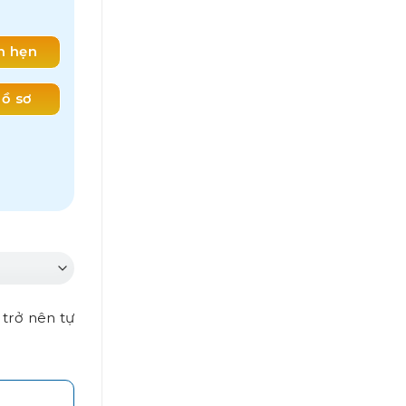
ch hẹn
ồ sơ
 trở nên tự