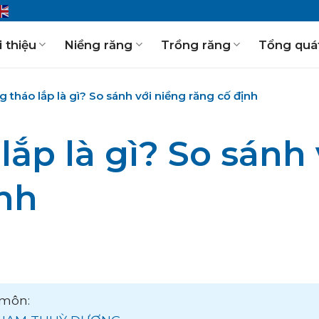
i thiệu
Niềng răng
Trồng răng
Tổng quá
 tháo lắp là gì? So sánh với niềng răng cố định
ắp là gì? So sánh 
ịnh
môn: