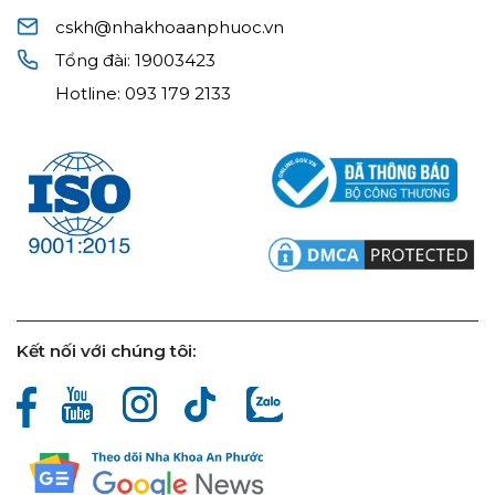
cskh@nhakhoaanphuoc.vn
Tổng đài:
19003423
Hotline:
093 179 2133
Kết nối với chúng tôi: