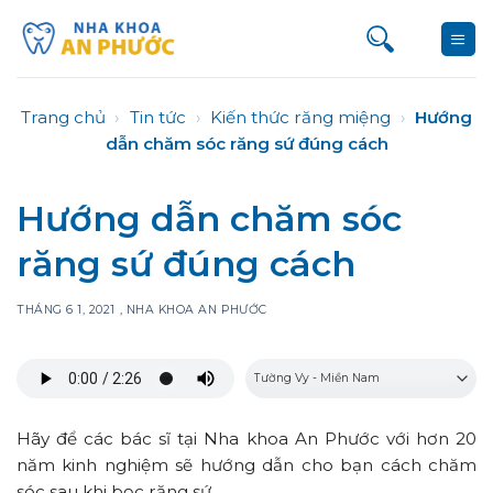
Bỏ
qua
nội
dung
Trang chủ
›
Tin tức
›
Kiến thức răng miệng
›
Hướng
dẫn chăm sóc răng sứ đúng cách
Hướng dẫn chăm sóc
răng sứ đúng cách
THÁNG 6 1, 2021
,
NHA KHOA AN PHƯỚC
Hãy để các bác sĩ tại Nha khoa An Phước với hơn 20
năm kinh nghiệm sẽ hướng dẫn cho bạn cách chăm
sóc sau khi bọc răng sứ.