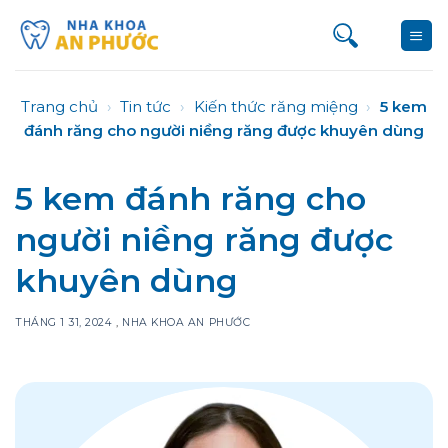
Bỏ
qua
nội
dung
Trang chủ
›
Tin tức
›
Kiến thức răng miệng
›
5 kem
đánh răng cho người niềng răng được khuyên dùng
5 kem đánh răng cho
người niềng răng được
khuyên dùng
THÁNG 1 31, 2024
,
NHA KHOA AN PHƯỚC