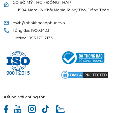
CƠ SỞ MỸ THO - ĐỒNG THÁP
150A Nam Kỳ Khởi Nghĩa, P. Mỹ Tho, Đồng Tháp
cskh@nhakhoaanphuoc.vn
Tổng đài:
19003423
Hotline:
093 179 2133
Kết nối với chúng tôi: