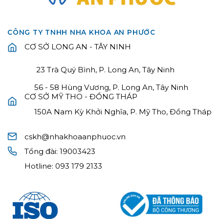
CÔNG TY TNHH NHA KHOA AN PHƯỚC
CƠ SỞ LONG AN - TÂY NINH
23 Trà Quý Bình, P. Long An, Tây Ninh
56 - 58 Hùng Vương, P. Long An, Tây Ninh
CƠ SỞ MỸ THO - ĐỒNG THÁP
150A Nam Kỳ Khởi Nghĩa, P. Mỹ Tho, Đồng Tháp
cskh@nhakhoaanphuoc.vn
Tổng đài:
19003423
Hotline:
093 179 2133