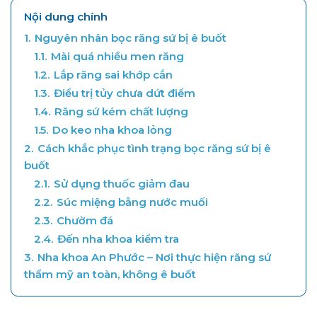
Nội dung chính
1.
Nguyên nhân bọc răng sứ bị ê buốt
1.1.
Mài quá nhiều men răng
1.2.
Lắp răng sai khớp cắn
1.3.
Điều trị tủy chưa dứt điểm
1.4.
Răng sứ kém chất lượng
1.5.
Do keo nha khoa lỏng
2.
Cách khắc phục tình trạng bọc răng sứ bị ê
buốt
2.1.
Sử dụng thuốc giảm đau
2.2.
Súc miệng bằng nước muối
2.3.
Chườm đá
2.4.
Đến nha khoa kiểm tra
3.
Nha khoa An Phước – Nơi thực hiện răng sứ
thẩm mỹ an toàn, không ê buốt