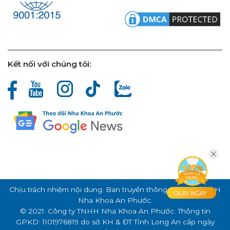
Kết nối với chúng tôi:
Chịu trách nhiệm nội dung: Ban truyền thông Công ty TNHH
Nha Khoa An Phước.
© 2021. Công ty TNHH Nha Khoa An Phước. Thông tin
GPKD: 1101976819 do sở KH & ĐT Tỉnh Long An cấp ngày