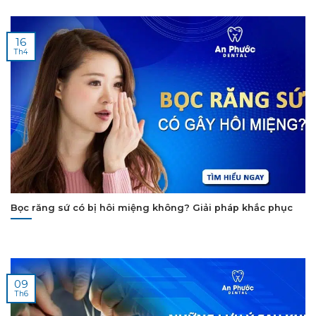
16
Th4
Bọc răng sứ có bị hôi miệng không? Giải pháp khắc phục
09
Th6