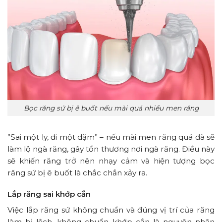
Bọc răng sứ bị ê buốt nếu mài quá nhiều men răng
”Sai một ly, đi một dặm” – nếu mài men răng quá đà sẽ
làm lộ ngà răng, gây tổn thương nơi ngà răng. Điều này
sẽ khiến răng trở nên nhạy cảm và hiện tượng bọc
răng sứ bị ê buốt là chắc chắn xảy ra.
Lắp răng sai khớp cắn
Việc lắp răng sứ không chuẩn và đúng vị trí của răng
làm bị lệch, không chuẩn khớp cắn là nguyên nhân