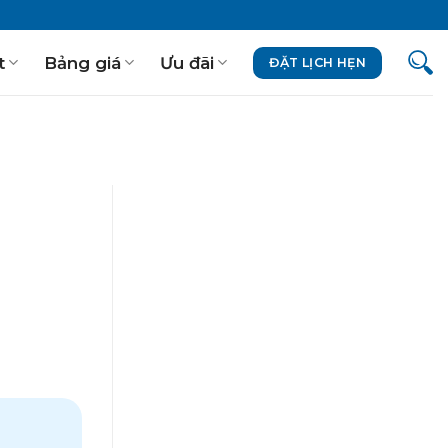
t
Bảng giá
Ưu đãi
ĐẶT LỊCH HẸN