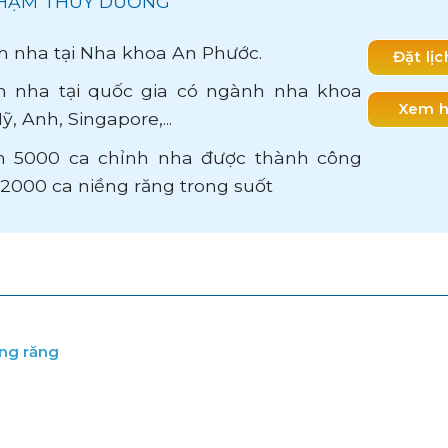
 PHẠM THUỲ DƯƠNG
h nha tại Nha khoa An Phước.
Đặt lị
 nha tại quốc gia có ngành nha khoa
Xem h
ỹ, Anh, Singapore,...
 5000 ca chỉnh nha được thành công
n 2000 ca niềng răng trong suốt
iềng răng