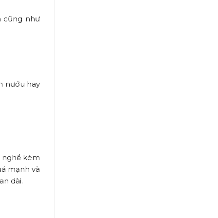
nh cũng như
êm nướu hay
ay nghề kém
quá mạnh và
an dài.