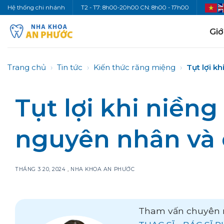
Bỏ
Hệ thống chi nhánh
T2 - T7: 8h00-20h00 CN: 8h00 - 17h00
qua
nội
Giớ
dung
Trang chủ
›
Tin tức
›
Kiến thức răng miệng
›
Tụt lợi k
Tụt lợi khi niềng
nguyên nhân và 
THÁNG 3 20, 2024
,
NHA KHOA AN PHƯỚC
Tham vấn chuyên 