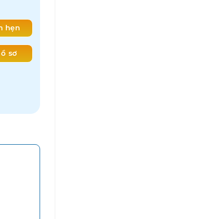
ch hẹn
ồ sơ