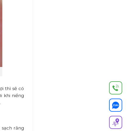
i thì sẽ có
i khi niềng
.
m sạch răng