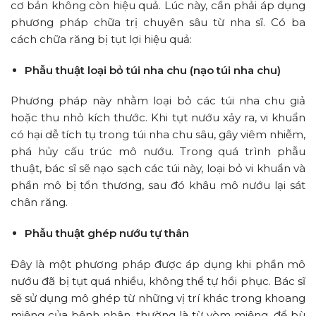
cơ bản không còn hiệu quả. Lúc này, cần phải áp dụng
phương pháp chữa trị chuyên sâu từ nha sĩ. Có ba
cách chữa răng bị tụt lợi hiệu quả:
Phẫu thuật loại bỏ túi nha chu (nạo túi nha chu)
Phương pháp này nhằm loại bỏ các túi nha chu giả
hoặc thu nhỏ kích thước. Khi tụt nướu xảy ra, vi khuẩn
có hại dễ tích tụ trong túi nha chu sâu, gây viêm nhiễm,
phá hủy cấu trúc mô nướu. Trong quá trình phẫu
thuật, bác sĩ sẽ nạo sạch các túi này, loại bỏ vi khuẩn và
phần mô bị tổn thương, sau đó khâu mô nướu lại sát
chân răng.
Phẫu thuật ghép nướu tự thân
Đây là một phương pháp được áp dụng khi phần mô
nướu đã bị tụt quá nhiều, không thể tự hồi phục. Bác sĩ
sẽ sử dụng mô ghép từ những vị trí khác trong khoang
miệng của bệnh nhân, thường là từ vòm miệng, để bù