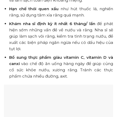
và làm sạch toàn diện khoang miệng.
Hạn chế thói quen xấu
như hút thuốc lá, nghiến
răng, sử dụng tăm xỉa răng quá mạnh.
Khám nha sĩ định kỳ ít nhất 6 tháng/ lần
để phát
hiện sớm những vấn đề về nướu và răng. Nha sĩ sẽ
giúp làm sạch vôi răng, kiểm tra tình trạng nướu, đề
xuất các biện pháp ngăn ngừa nếu có dấu hiệu của
tụt lợi.
Bổ sung thực phẩm giàu vitamin C, vitamin D và
canxi
vào chế độ ăn uống hàng ngày để giúp củng
cố sức khỏe nướu, xương răng. Tránh các thực
phẩm chứa nhiều đường, axit.