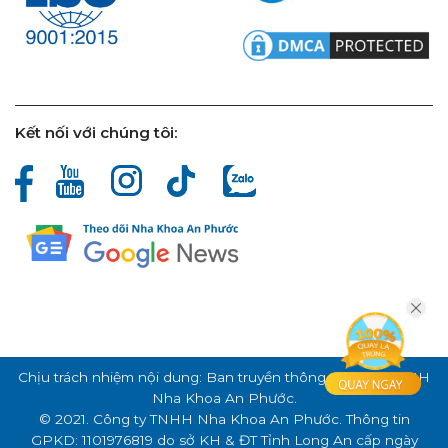
Kết nối với chúng tôi:
Chịu trách nhiệm nội dung: Ban truyền thông Công ty TNHH
Nha Khoa An Phước.
© 2021. Công ty TNHH Nha Khoa An Phước. Thông tin
GPKD: 1101976819 do sở KH & ĐT Tỉnh Long An cấp ngày