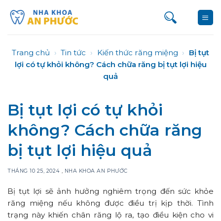
Bỏ
qua
nội
dung
Trang chủ
›
Tin tức
›
Kiến thức răng miệng
›
Bị tụt
lợi có tự khỏi không? Cách chữa răng bị tụt lợi hiệu
quả
Bị tụt lợi có tự khỏi
không? Cách chữa răng
bị tụt lợi hiệu quả
THÁNG 10 25, 2024
,
NHA KHOA AN PHƯỚC
Bị tụt lợi sẽ ảnh hưởng nghiêm trọng đến sức khỏe
răng miệng nếu không được điều trị kịp thời. Tình
trạng này khiến chân răng lộ ra, tạo điều kiện cho vi