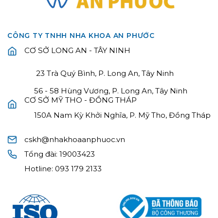
CÔNG TY TNHH NHA KHOA AN PHƯỚC
CƠ SỞ LONG AN - TÂY NINH
23 Trà Quý Bình, P. Long An, Tây Ninh
56 - 58 Hùng Vương, P. Long An, Tây Ninh
CƠ SỞ MỸ THO - ĐỒNG THÁP
150A Nam Kỳ Khởi Nghĩa, P. Mỹ Tho, Đồng Tháp
cskh@nhakhoaanphuoc.vn
Tổng đài:
19003423
Hotline:
093 179 2133