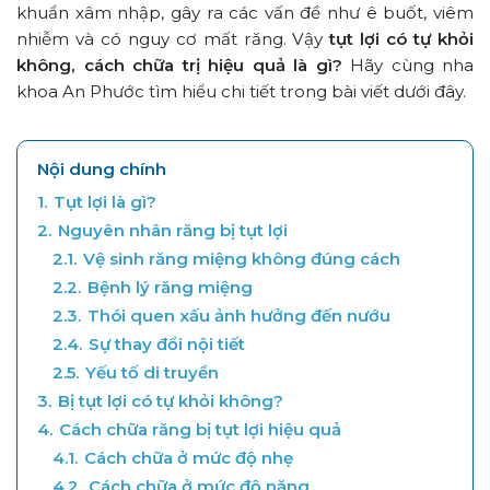
khuẩn xâm nhập, gây ra các vấn đề như ê buốt, viêm
nhiễm và có nguy cơ mất răng. Vậy
tụt lợi có tự khỏi
không, cách chữa trị hiệu quả là gì?
Hãy cùng nha
khoa An Phước tìm hiểu chi tiết trong bài viết dưới đây.
Nội dung chính
1.
Tụt lợi là gì?
2.
Nguyên nhân răng bị tụt lợi
2.1.
Vệ sinh răng miệng không đúng cách
2.2.
Bệnh lý răng miệng
2.3.
Thói quen xấu ảnh hưởng đến nướu
2.4.
Sự thay đổi nội tiết
2.5.
Yếu tố di truyền
3.
Bị tụt lợi có tự khỏi không?
4.
Cách chữa răng bị tụt lợi hiệu quả
4.1.
Cách chữa ở mức độ nhẹ
4.2.
Cách chữa ở mức độ nặng