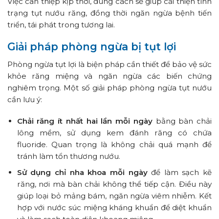
Việc can thiệp kịp thời, đúng cách sẽ giúp cải thiện tình
trạng tụt nướu răng, đồng thời ngăn ngừa bệnh tiến
triển, tái phát trong tương lai.
Giải pháp phòng ngừa bị tụt lợi
Phòng ngừa tụt lợi là biện pháp cần thiết để bảo vệ sức
khỏe răng miệng và ngăn ngừa các biến chứng
nghiêm trọng. Một số giải pháp phòng ngừa tụt nướu
cần lưu ý:
Chải răng ít nhất hai lần mỗi ngày
bằng bàn chải
lông mềm, sử dụng kem đánh răng có chứa
fluoride. Quan trọng là không chải quá mạnh để
tránh làm tổn thương nướu.
Sử dụng chỉ nha khoa mỗi ngày
để làm sạch kẽ
răng, nơi mà bàn chải không thể tiếp cận. Điều này
giúp loại bỏ mảng bám, ngăn ngừa viêm nhiễm. Kết
hợp với nước súc miệng kháng khuẩn để diệt khuẩn