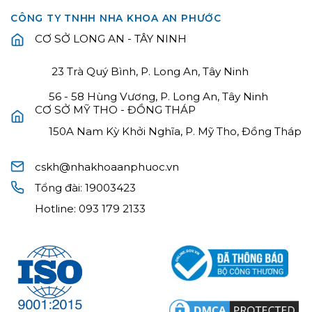
CÔNG TY TNHH NHA KHOA AN PHƯỚC
CƠ SỞ LONG AN - TÂY NINH
23 Trà Quý Bình, P. Long An, Tây Ninh
56 - 58 Hùng Vương, P. Long An, Tây Ninh
CƠ SỞ MỸ THO - ĐỒNG THÁP
150A Nam Kỳ Khởi Nghĩa, P. Mỹ Tho, Đồng Tháp
cskh@nhakhoaanphuoc.vn
Tổng đài:
19003423
Hotline:
093 179 2133