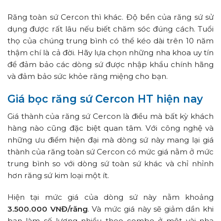
Răng toàn sứ Cercon thì khác. Độ bền của răng sứ sử
dụng được rất lâu nếu biết chăm sóc đúng cách. Tuổi
thọ của chúng trung bình có thể kéo dài trên 10 năm
thậm chí là cả đời. Hãy lựa chọn những nha khoa uy tín
để đảm bảo các dòng sứ được nhập khẩu chính hãng
và đảm bảo sức khỏe răng miệng cho bạn.
Giá bọc răng sứ Cercon HT hiện nay
Giá thành của răng sứ Cercon là điều mà bất kỳ khách
hàng nào cũng đặc biệt quan tâm. Với công nghệ và
những ưu điểm hiện đại mà dòng sứ này mang lại giá
thành của răng toàn sứ Cercon có mức giá nằm ở mức
trung bình so với dòng sứ toàn sứ khác và chỉ nhỉnh
hơn răng sứ kim loại một ít.
Hiện tại mức giá của dòng sứ này nằm khoảng
3.500.000 VNĐ/răng
. Và mức giá này sẽ giảm dần khi
bạn làm số lượng nhiều theo combo ở một vài nha