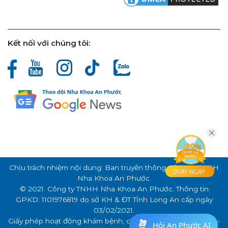
Kết nối với chúng tôi:
Chịu trách nhiệm nội dung: Ban truyền thông Công ty TNHH
Nha Khoa An Phước.
© 2021. Công ty TNHH Nha Khoa An Phước. Thông tin
GPKD: 1101976819 do sở KH & ĐT Tỉnh Long An cấp ngày
03/02/2021.
Giấy phép hoạt động khám bệnh, chữa bệnh số: 000341/LA -
Hỏi An Phước AI