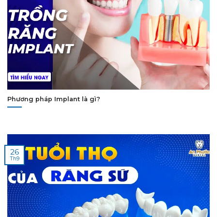
Phương pháp Implant là gì?
26
Th9