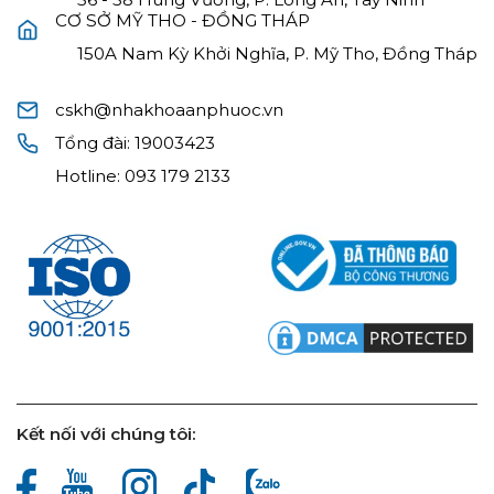
CƠ SỞ MỸ THO - ĐỒNG THÁP
150A Nam Kỳ Khởi Nghĩa, P. Mỹ Tho, Đồng Tháp
cskh@nhakhoaanphuoc.vn
Tổng đài:
19003423
Hotline:
093 179 2133
Kết nối với chúng tôi: