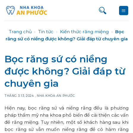
Bỏ
qua
nội
dung
Trang chủ
›
Tin tức
›
Kiến thức răng miệng
›
Bọc
răng sứ có niềng được không? Giải đáp từ chuyên gia
Bọc răng sứ có niềng
được không? Giải đáp từ
chuyên gia
THÁNG 3 13, 2024
,
NHA KHOA AN PHƯỚC
Hiện nay, bọc răng sứ và niềng răng đều là phương
pháp thẩm mỹ nha khoa phổ biến để cải thiện các vấn
đề răng miệng. Tuy nhiên, một số khách hàng sau khi
bọc răng sứ vẫn muốn niềng răng để có hàm răng