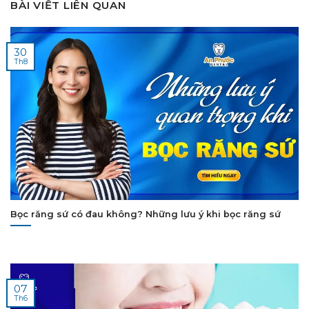
BÀI VIẾT LIÊN QUAN
30
Th8
Bọc răng sứ có đau không? Những lưu ý khi bọc răng sứ
07
Th6