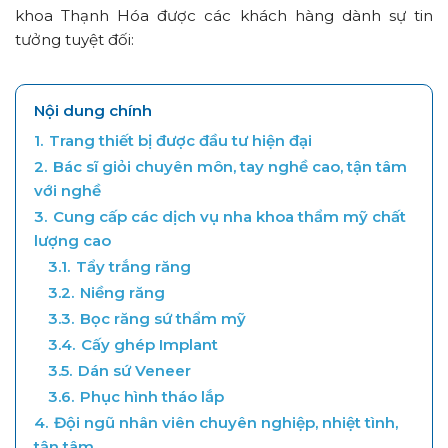
khoa Thạnh Hóa được các khách hàng dành sự tin
tưởng tuyệt đối:
Nội dung chính
1.
Trang thiết bị được đầu tư hiện đại
2.
Bác sĩ giỏi chuyên môn, tay nghề cao, tận tâm
với nghề
3.
Cung cấp các dịch vụ nha khoa thẩm mỹ chất
lượng cao
3.1.
Tẩy trắng răng
3.2.
Niềng răng
3.3.
Bọc răng sứ thẩm mỹ
3.4.
Cấy ghép Implant
3.5.
Dán sứ Veneer
3.6.
Phục hình tháo lắp
4.
Đội ngũ nhân viên chuyên nghiệp, nhiệt tình,
tận tâm