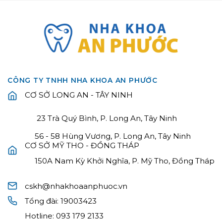
CÔNG TY TNHH NHA KHOA AN PHƯỚC
CƠ SỞ LONG AN - TÂY NINH
23 Trà Quý Bình, P. Long An, Tây Ninh
56 - 58 Hùng Vương, P. Long An, Tây Ninh
CƠ SỞ MỸ THO - ĐỒNG THÁP
150A Nam Kỳ Khởi Nghĩa, P. Mỹ Tho, Đồng Tháp
cskh@nhakhoaanphuoc.vn
Tổng đài:
19003423
Hotline:
093 179 2133