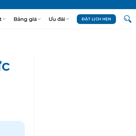
t
Bảng giá
Ưu đãi
ĐẶT LỊCH HẸN
ực