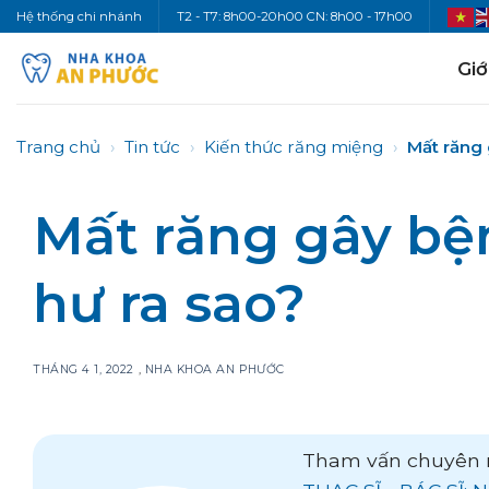
Bỏ
Hệ thống chi nhánh
T2 - T7: 8h00-20h00 CN: 8h00 - 17h00
qua
nội
Giớ
dung
Trang chủ
›
Tin tức
›
Kiến thức răng miệng
›
Mất răng 
Mất răng gây bệ
hư ra sao?
THÁNG 4 1, 2022
,
NHA KHOA AN PHƯỚC
Tham vấn chuyên 