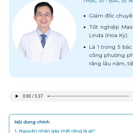
THẠC SĨ - BÁC SĨ
Giám đốc chuyê
Tốt nghiệp Mast
Linda (Hoa Kỳ).
Là 1 trong 5 bá
công phương ph
răng lâu năm, ti
Nội dung chính
1.
Nguyên nhân gây mất răng là gì?