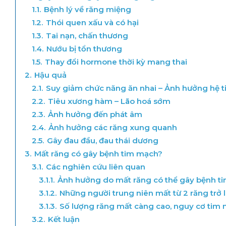
1.1.
Bệnh lý về răng miệng
1.2.
Thói quen xấu và có hại
1.3.
Tai nạn, chấn thương
1.4.
Nướu bị tổn thương
1.5.
Thay đổi hormone thời kỳ mang thai
2.
Hậu quả
2.1.
Suy giảm chức năng ăn nhai – Ảnh hưởng hệ t
2.2.
Tiêu xương hàm – Lão hoá sớm
2.3.
Ảnh hưởng đến phát âm
2.4.
Ảnh hưởng các răng xung quanh
2.5.
Gây đau đầu, đau thái dương
3.
Mất răng có gây bệnh tim mạch?
3.1.
Các nghiên cứu liên quan
3.1.1.
Ảnh hưởng do mất răng có thể gây bệnh t
3.1.2.
Những người trung niên mất từ 2 răng trở l
3.1.3.
Số lượng răng mất càng cao, nguy cơ tim
3.2.
Kết luận