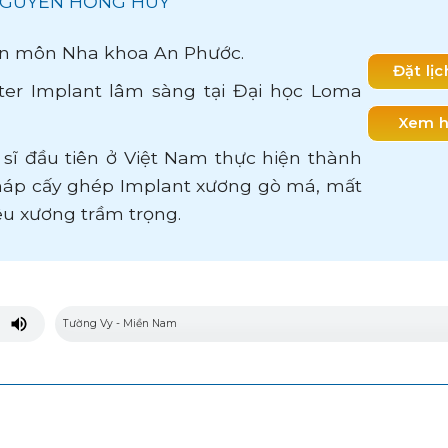
: NGUYỄN HỒNG HUY
n môn Nha khoa An Phước.
Đặt lị
er Implant lâm sàng tại Đại học Loma
Xem h
c sĩ đầu tiên ở Việt Nam thực hiện thành
áp cấy ghép Implant xương gò má, mất
êu xương trầm trọng.