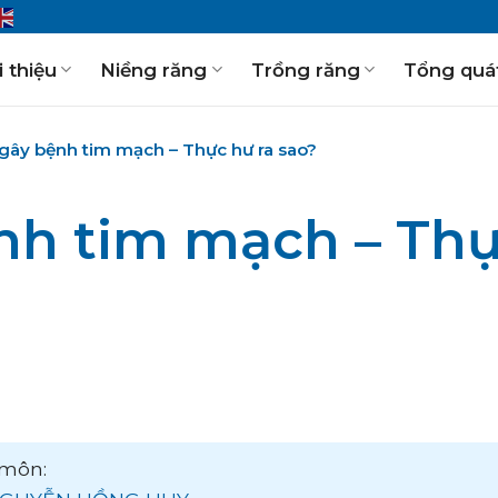
i thiệu
Niềng răng
Trồng răng
Tổng quá
gây bệnh tim mạch – Thực hư ra sao?
nh tim mạch – Th
môn: