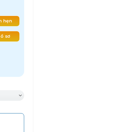
ch hẹn
ồ sơ