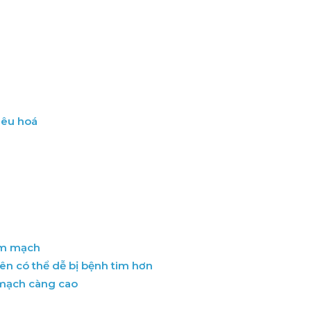
iêu hoá
im mạch
ên có thể dễ bị bệnh tim hơn
 mạch càng cao