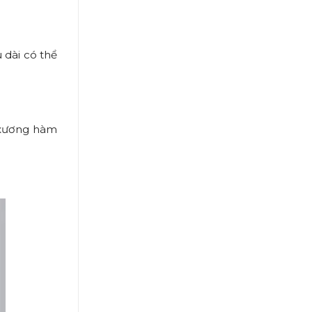
 dài có thể
n xương hàm