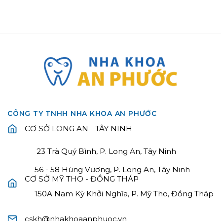
CÔNG TY TNHH NHA KHOA AN PHƯỚC
CƠ SỞ LONG AN - TÂY NINH
23 Trà Quý Bình, P. Long An, Tây Ninh
56 - 58 Hùng Vương, P. Long An, Tây Ninh
CƠ SỞ MỸ THO - ĐỒNG THÁP
150A Nam Kỳ Khởi Nghĩa, P. Mỹ Tho, Đồng Tháp
cskh@nhakhoaanphuoc.vn