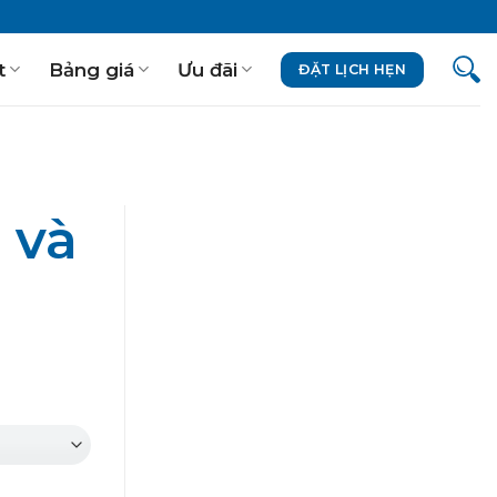
t
Bảng giá
Ưu đãi
ĐẶT LỊCH HẸN
 và