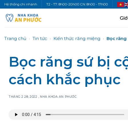
Bỏ
Hệ thống chi nhánh
T2 - T7: 8h00-20h00 CN: 8h00 - 17h00
qua
nội
Giớ
dung
Trang chủ
›
Tin tức
›
Kiến thức răng miệng
›
Bọc răng 
Bọc răng sứ bị 
cách khắc phục
THÁNG 2 28, 2022
,
NHA KHOA AN PHƯỚC