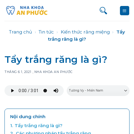
Bỏ
qua
nội
dung
Trang chủ
›
Tin tức
›
Kiến thức răng miệng
›
Tẩy
trắng răng là gì?
Tẩy trắng răng là gì?
THÁNG 6 1, 2021
,
NHA KHOA AN PHƯỚC
Nội dung chính
1.
Tẩy trắng răng là gì?
2.
Các phương pháp tẩy trắng răng