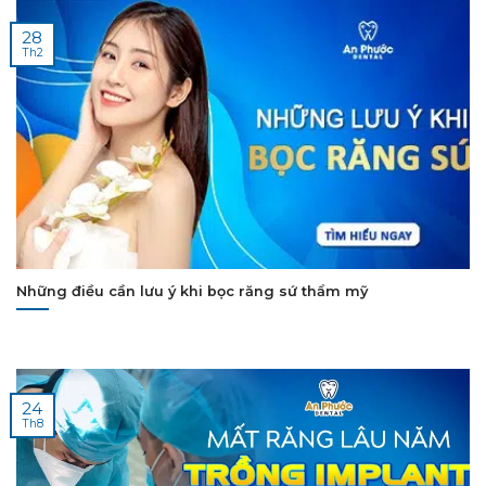
28
Th2
Những điều cần lưu ý khi bọc răng sứ thẩm mỹ
24
Th8