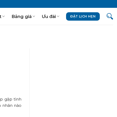
t
Bảng giá
Ưu đãi
ĐẶT LỊCH HẸN
ợp gặp tình
ên nhân nào