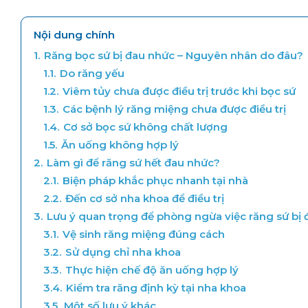
Nội dung chính
1.
Răng bọc sứ bị đau nhức – Nguyên nhân do đâu?
1.1.
Do răng yếu
1.2.
Viêm tủy chưa được điều trị trước khi bọc sứ
1.3.
Các bệnh lý răng miệng chưa được điều trị
1.4.
Cơ sở bọc sứ không chất lượng
1.5.
Ăn uống không hợp lý
2.
Làm gì để răng sứ hết đau nhức?
2.1.
Biện pháp khắc phục nhanh tại nhà
2.2.
Đến cơ sở nha khoa để điều trị
3.
Lưu ý quan trọng để phòng ngừa việc răng sứ bị
3.1.
Vệ sinh răng miệng đúng cách
3.2.
Sử dụng chỉ nha khoa
3.3.
Thực hiện chế độ ăn uống hợp lý
3.4.
Kiểm tra răng định kỳ tại nha khoa
3.5.
Một số lưu ý khác