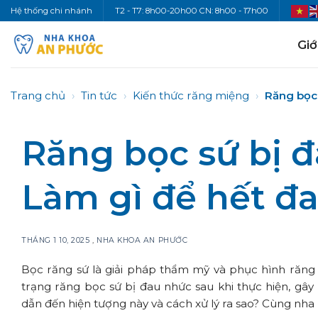
Bỏ
Hệ thống chi nhánh
T2 - T7: 8h00-20h00 CN: 8h00 - 17h00
qua
nội
Giớ
dung
Trang chủ
›
Tin tức
›
Kiến thức răng miệng
›
Răng bọc 
Răng bọc sứ bị 
Làm gì để hết đ
THÁNG 1 10, 2025
,
NHA KHOA AN PHƯỚC
Bọc răng sứ là giải pháp thẩm mỹ và phục hình răng 
trạng răng bọc sứ bị đau nhức sau khi thực hiện, gâ
dẫn đến hiện tượng này và cách xử lý ra sao? Cùng nha k