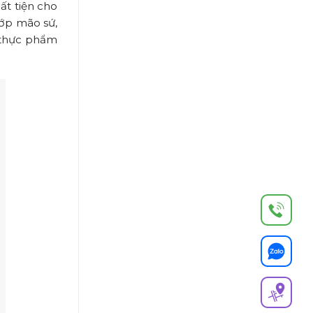
ất tiện cho
lớp mão sứ,
i thực phẩm