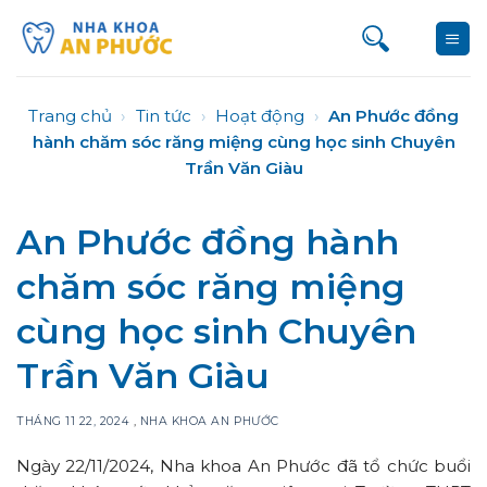
Bỏ
qua
nội
dung
Trang chủ
›
Tin tức
›
Hoạt động
›
An Phước đồng
hành chăm sóc răng miệng cùng học sinh Chuyên
Trần Văn Giàu
An Phước đồng hành
chăm sóc răng miệng
cùng học sinh Chuyên
Trần Văn Giàu
THÁNG 11 22, 2024
,
NHA KHOA AN PHƯỚC
Ngày 22/11/2024, Nha khoa An Phước đã tổ chức buổi