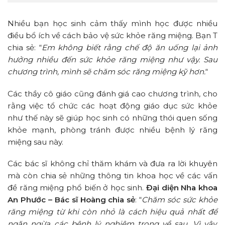
Nhiều bạn học sinh cảm thấy mình học được nhiều
điều bổ ích về cách bảo vệ sức khỏe răng miệng. Bạn T
chia sẻ: “
Em không biết rằng chế độ ăn uống lại ảnh
hưởng nhiều đến sức khỏe răng miệng như vậy. Sau
chương trình, mình sẽ chăm sóc răng miệng kỹ hơn.
“
Các thầy cô giáo cũng đánh giá cao chương trình, cho
rằng việc tổ chức các hoạt động giáo dục sức khỏe
như thế này sẽ giúp học sinh có những thói quen sống
khỏe mạnh, phòng tránh được nhiều bệnh lý răng
miệng sau này.
Các bác sĩ không chỉ thăm khám và đưa ra lời khuyên
mà còn chia sẻ những thông tin khoa học về các vấn
đề răng miệng phổ biến ở học sinh.
Đại diện Nha khoa
An Phước – Bác sĩ Hoàng chia sẻ
: “
Chăm sóc sức khỏe
răng miệng từ khi còn nhỏ là cách hiệu quả nhất để
ngăn ngừa các bệnh lý nghiêm trọng về sau. Vì vậy,