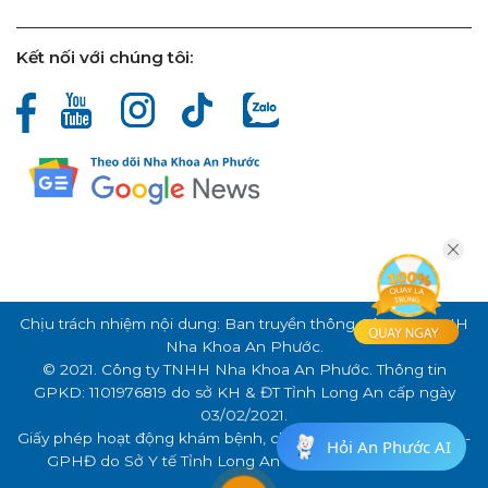
Kết nối với chúng tôi:
Chịu trách nhiệm nội dung: Ban truyền thông Công ty TNHH
Nha Khoa An Phước.
© 2021. Công ty TNHH Nha Khoa An Phước. Thông tin
GPKD: 1101976819 do sở KH & ĐT Tỉnh Long An cấp ngày
03/02/2021.
Giấy phép hoạt động khám bệnh, chữa bệnh số: 000341/LA -
Hỏi An Phước AI
GPHĐ do Sở Y tế Tỉnh Long An cấp ngày 26/05/2021.