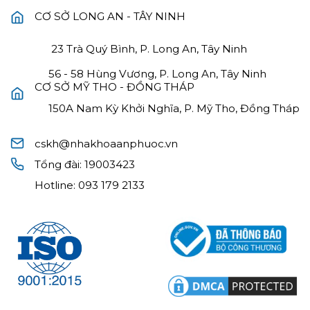
CƠ SỞ LONG AN - TÂY NINH
23 Trà Quý Bình, P. Long An, Tây Ninh
56 - 58 Hùng Vương, P. Long An, Tây Ninh
CƠ SỞ MỸ THO - ĐỒNG THÁP
150A Nam Kỳ Khởi Nghĩa, P. Mỹ Tho, Đồng Tháp
cskh@nhakhoaanphuoc.vn
Tổng đài:
19003423
Hotline:
093 179 2133