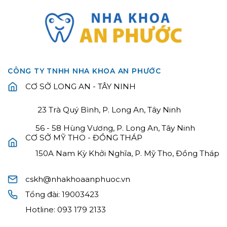
CÔNG TY TNHH NHA KHOA AN PHƯỚC
CƠ SỞ LONG AN - TÂY NINH
23 Trà Quý Bình, P. Long An, Tây Ninh
56 - 58 Hùng Vương, P. Long An, Tây Ninh
CƠ SỞ MỸ THO - ĐỒNG THÁP
150A Nam Kỳ Khởi Nghĩa, P. Mỹ Tho, Đồng Tháp
cskh@nhakhoaanphuoc.vn
Tổng đài:
19003423
Hotline:
093 179 2133