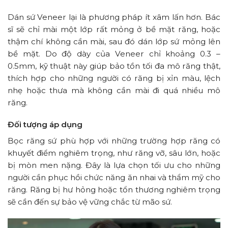
Dán sứ Veneer lại là phương pháp ít xâm lấn hơn. Bác
sĩ sẽ chỉ mài một lớp rất mỏng ở bề mặt răng, hoặc
thậm chí không cần mài, sau đó dán lớp sứ mỏng lên
bề mặt. Do độ dày của Veneer chỉ khoảng 0.3 –
0.5mm, kỹ thuật này giúp bảo tồn tối đa mô răng thật,
thích hợp cho những người có răng bị xỉn màu, lệch
nhẹ hoặc thưa mà không cần mài đi quá nhiều mô
răng.
Đối tượng áp dụng
Bọc răng sứ phù hợp với những trường hợp răng có
khuyết điểm nghiêm trọng, như răng vỡ, sâu lớn, hoặc
bị mòn men nặng. Đây là lựa chọn tối ưu cho những
người cần phục hồi chức năng ăn nhai và thẩm mỹ cho
răng. Răng bị hư hỏng hoặc tổn thương nghiêm trọng
sẽ cần đến sự bảo vệ vững chắc từ mão sứ.