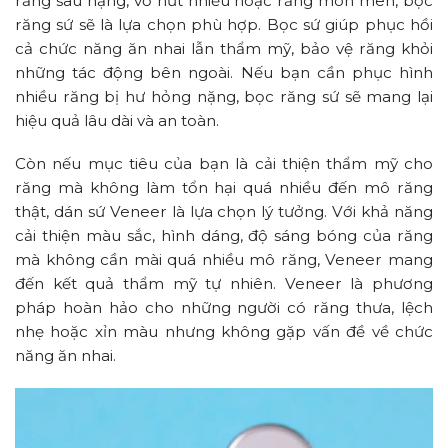
răng sâu nặng, vỡ nứt nhiều hoặc răng mòn men, bọc
răng sứ sẽ là lựa chọn phù hợp. Bọc sứ giúp phục hồi
cả chức năng ăn nhai lẫn thẩm mỹ, bảo vệ răng khỏi
những tác động bên ngoài. Nếu bạn cần phục hình
nhiều răng bị hư hỏng nặng, bọc răng sứ sẽ mang lại
hiệu quả lâu dài và an toàn.
Còn nếu mục tiêu của bạn là cải thiện thẩm mỹ cho
răng mà không làm tổn hại quá nhiều đến mô răng
thật, dán sứ Veneer là lựa chọn lý tưởng. Với khả năng
cải thiện màu sắc, hình dáng, độ sáng bóng của răng
mà không cần mài quá nhiều mô răng, Veneer mang
đến kết quả thẩm mỹ tự nhiên. Veneer là phương
pháp hoàn hảo cho những người có răng thưa, lệch
nhẹ hoặc xỉn màu nhưng không gặp vấn đề về chức
năng ăn nhai.