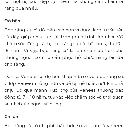
có một nụ cười đẹp tự nhiên mà không cần phải mài
răng quá nhiều.
Độ bền
Bọc răng sứ có độ bền cao hơn vì được làm từ vật liệu
sứ dày, giúp chịu lực tốt trong quá trình ăn nhai. Với
chăm sóc đúng cách, bọc răng sứ có thể tồn tại từ 10 –
15 năm. Vì vậy, bọc răng sứ là lựa chọn ưu tiên cho
những người có nhu cầu phục hồi chức năng lâu dài
cho răng.
Dán sứ Veneer có độ bền thấp hơn so với bọc răng sứ,
vì lớp Veneer mỏng hơn và dễ bị mẻ hoặc nứt khi phải
chịu lực quá mạnh. Tuổi thọ của Veneer thường dao
động từ 7 – 10 năm, tùy vào việc chăm sóc và thói quen
ăn nhai của người sử dụng.
Chi phí
Bọc răng sứ có chi phí thấp hơn so với dán sứ Veneer.