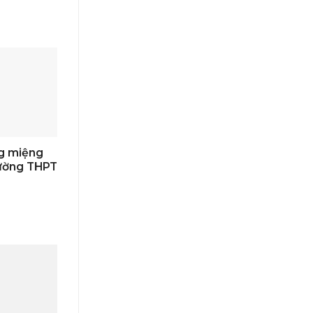
g miệng
rường THPT