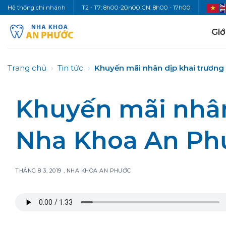
Bỏ
Hệ thống chi nhánh
T2 - T7: 8h00-20h00 CN: 8h00 - 17h00
qua
nội
Giớ
dung
Trang chủ
›
Tin tức
›
Khuyến mãi nhân dịp khai trương
Khuyến mãi nhân
Nha Khoa An Phư
THÁNG 8 3, 2019
,
NHA KHOA AN PHƯỚC