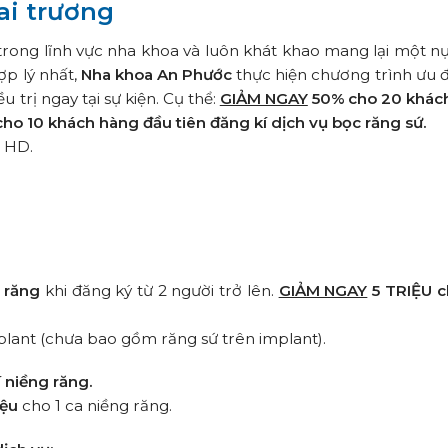
ai trương
trong lĩnh vực nha khoa và luôn khát khao mang lại một n
ợp lý nhất,
Nha khoa An Phước
thực hiện chương trình ưu đã
u trị ngay tại sự kiện. Cụ thể:
GIẢM NGAY
50%
cho 20 khác
cho 10 khách hàng đầu tiên đăng kí dịch vụ
bọc răng sứ.
o HD.
 răng
khi đăng ký từ 2 người trở lên.
GIẢM NGAY
5 TRIỆU c
mplant (chưa bao gồm răng sứ trên implant).
í
niềng răng.
iệu
cho 1 ca niềng răng.