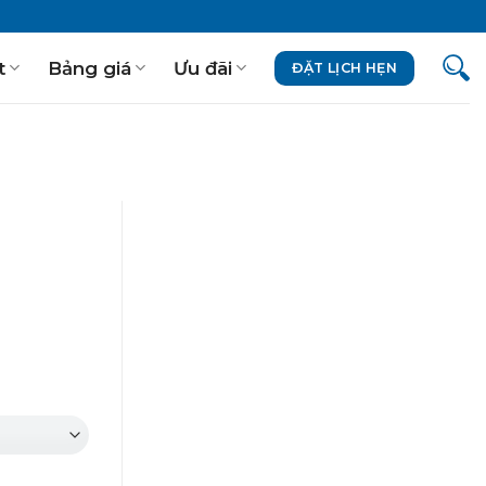
t
Bảng giá
Ưu đãi
ĐẶT LỊCH HẸN