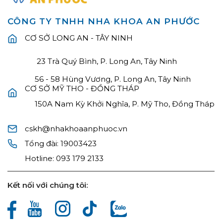
CÔNG TY TNHH NHA KHOA AN PHƯỚC
CƠ SỞ LONG AN - TÂY NINH
23 Trà Quý Bình, P. Long An, Tây Ninh
56 - 58 Hùng Vương, P. Long An, Tây Ninh
CƠ SỞ MỸ THO - ĐỒNG THÁP
150A Nam Kỳ Khởi Nghĩa, P. Mỹ Tho, Đồng Tháp
cskh@nhakhoaanphuoc.vn
Tổng đài:
19003423
Hotline:
093 179 2133
Kết nối với chúng tôi: