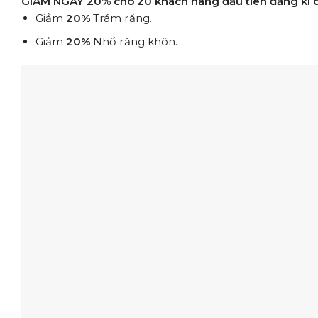
GIẢM NGAY
20%
cho 20 khách hàng đầu tiên đăng kí d
Giảm
20%
Trám răng.
Giảm
20%
Nhổ răng khôn.