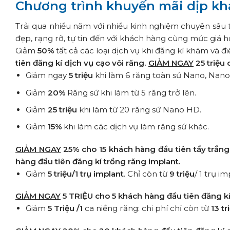
Chương trình khuyến mãi dịp kh
Trải qua nhiều năm với nhiều kinh nghiệm chuyên sâu 
đẹp, rạng rỡ, tự tin đến với khách hàng cùng mức giá h
Giảm
50%
tất cả các loại dịch vụ khi đăng kí khám và điề
tiên đăng kí dịch vụ
cạo vôi răng.
GIẢM NGAY
25 triệu 
Giảm ngay
5 triệu
khi làm 6 răng toàn sứ Nano, Nan
Giảm
20%
Răng sứ khi làm từ 5 răng trở lên.
Giảm
25 triệu
khi làm từ 20 răng sứ Nano HD.
Giảm
15%
khi làm các dịch vụ làm răng sứ khác.
GIẢM NGAY
25% cho 15 khách hàng đầu tiên tẩy trắng
hàng đầu tiên đăng kí trồng răng implant.
Giảm
5 triệu/1 trụ implant
. Chỉ còn từ
9 triệu
/ 1 trụ i
GIẢM NGAY
5 TRIỆU
cho 5 khách hàng đầu tiên đăng k
Giảm
5 Triệu /1
ca niềng răng: chi phí chỉ còn từ
13 tr