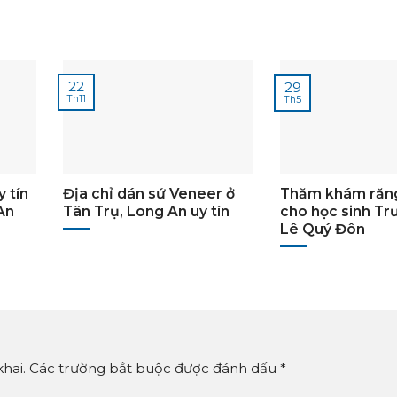
22
29
Th11
Th5
 tín
Địa chỉ dán sứ Veneer ở
Thăm khám răn
An
Tân Trụ, Long An uy tín
cho học sinh T
Lê Quý Đôn
 khai. Các trường bắt buộc được đánh dấu
*