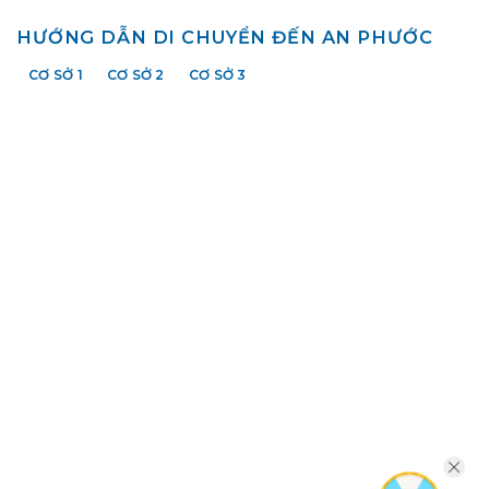
HƯỚNG DẪN DI CHUYỂN ĐẾN AN PHƯỚC
CƠ SỞ 1
CƠ SỞ 2
CƠ SỞ 3