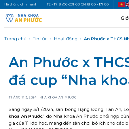
Bỏ
Hệ thống chi nhánh
T2 - T7: 8h00-20h00 CN: 8h00 - 17h00
qua
nội
Giớ
dung
Trang chủ
›
Tin tức
›
Hoạt động
›
An Phước x THCS Nhự
An Phước x THCS
đá cup “Nha kho
THÁNG 11 3, 2024
,
NHA KHOA AN PHƯỚC
Sáng ngày 3/11/2024, sân bóng Rạng Đông, Tân An, L
khoa An Phước”
do Nha khoa An Phước phối hợp cùng
gia của 11 lớp học, mang đến sân chơi bổ ích cho các