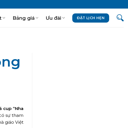
t
Bảng giá
Ưu đãi
ĐẶT LỊCH HẸN
óng
á cup “Nha
có sự tham
à giáo Việt