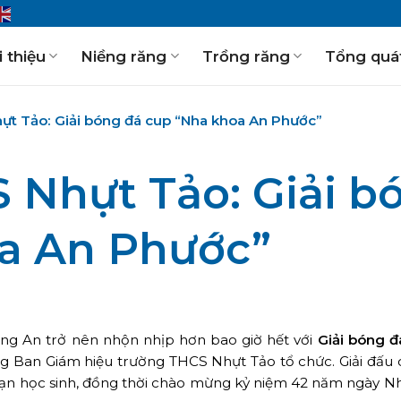
i thiệu
Niềng răng
Trồng răng
Tổng quá
t Tảo: Giải bóng đá cup “Nha khoa An Phước”
 Nhựt Tảo: Giải b
a An Phước”
ong An trở nên nhộn nhịp hơn bao giờ hết với
Giải bóng đ
 Ban Giám hiệu trường THCS Nhựt Tảo tổ chức. Giải đấu 
 bạn học sinh, đồng thời chào mừng kỷ niệm 42 năm ngày Nh