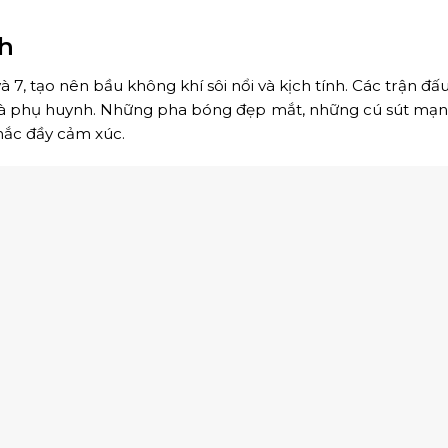
nh
và 7, tạo nên bầu không khí sôi nổi và kịch tính. Các trận đấu
iên và phụ huynh. Những pha bóng đẹp mắt, những cú sút m
khắc đầy cảm xúc.