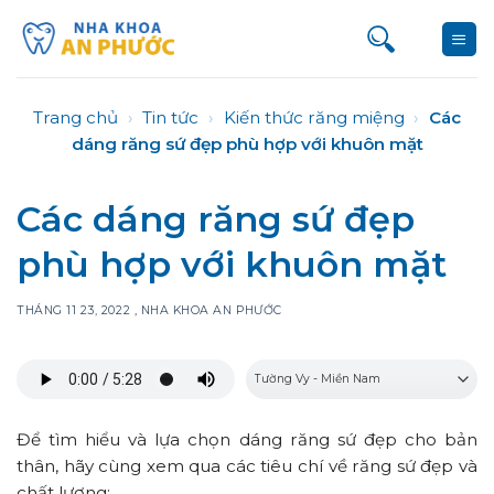
Bỏ
qua
nội
dung
Trang chủ
›
Tin tức
›
Kiến thức răng miệng
›
Các
dáng răng sứ đẹp phù hợp với khuôn mặt
Các dáng răng sứ đẹp
phù hợp với khuôn mặt
THÁNG 11 23, 2022
,
NHA KHOA AN PHƯỚC
Để tìm hiểu và lựa chọn dáng răng sứ đẹp cho bản
thân, hãy cùng xem qua các tiêu chí về răng sứ đẹp và
chất lượng: