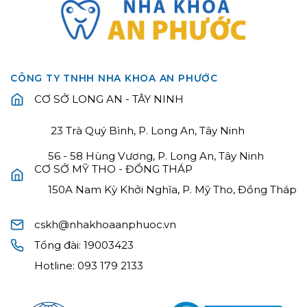
CÔNG TY TNHH NHA KHOA AN PHƯỚC
CƠ SỞ LONG AN - TÂY NINH
23 Trà Quý Bình, P. Long An, Tây Ninh
56 - 58 Hùng Vương, P. Long An, Tây Ninh
CƠ SỞ MỸ THO - ĐỒNG THÁP
150A Nam Kỳ Khởi Nghĩa, P. Mỹ Tho, Đồng Tháp
cskh@nhakhoaanphuoc.vn
Tổng đài:
19003423
Hotline:
093 179 2133